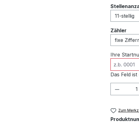
Stellenanz
ausw
Zähler
Ihre Start
Das Feld ist 
Produkt
Zum Merkze
Produktnu