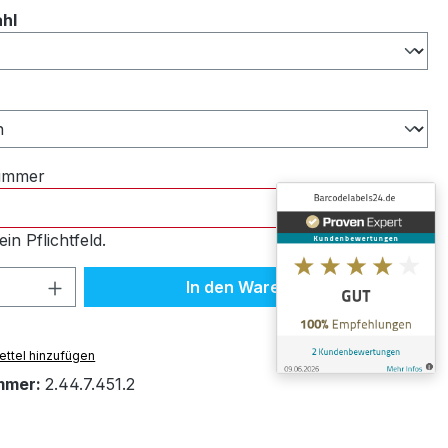
auswählen
ahl
ählen
nummer
ein Pflichtfeld.
 Anzahl: Gib den gewünschten Wert ein 
In den Warenkorb
ttel hinzufügen
mmer:
2.44.7.451.2