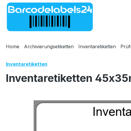
m Hauptinhalt springen
Zur Suche springen
Zur Hauptnavigation springen
Home
Archivierungsetiketten
Inventaretiketten
Prüf
Inventaretiketten
Inventaretiketten 45x35
Bildergalerie überspringen