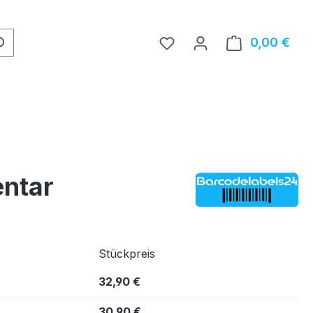
0,00 €
Ware
entar
Stückpreis
32,90 €
30,90 €