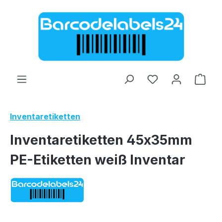
Zum Hauptinhalt springen
Ware
Inventaretiketten
Inventaretiketten 45x35mm
PE-Etiketten weiß Inventar