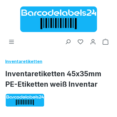
Zum Hauptinhalt springen
Ware
Inventaretiketten
Inventaretiketten 45x35mm
PE-Etiketten weiß Inventar