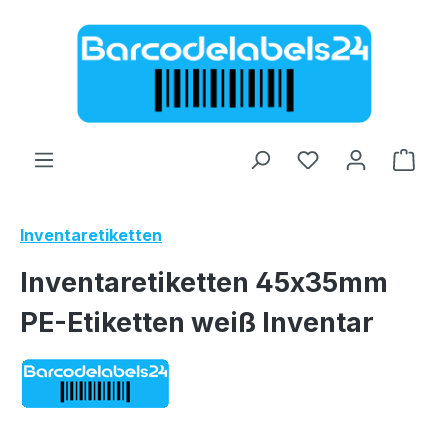
Zum Hauptinhalt springen
Ware
Inventaretiketten
Inventaretiketten 45x35mm
PE-Etiketten weiß Inventar