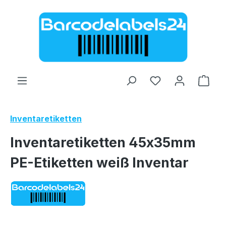
Zum Hauptinhalt springen
Ware
Inventaretiketten
Inventaretiketten 45x35mm
PE-Etiketten weiß Inventar