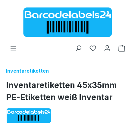
Zum Hauptinhalt springen
Ware
Inventaretiketten
Inventaretiketten 45x35mm
PE-Etiketten weiß Inventar