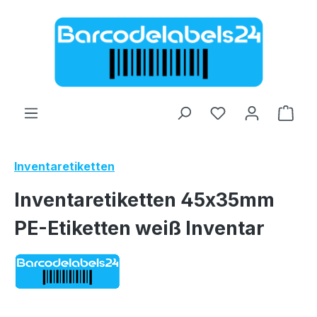
Zum Hauptinhalt springen
Ware
Inventaretiketten
Inventaretiketten 45x35mm
PE-Etiketten weiß Inventar