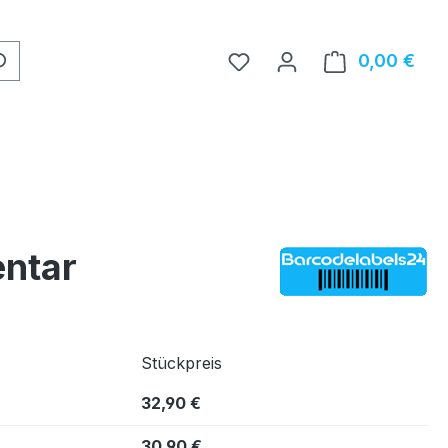
0,00 €
Ware
entar
Stückpreis
32,90 €
30,90 €