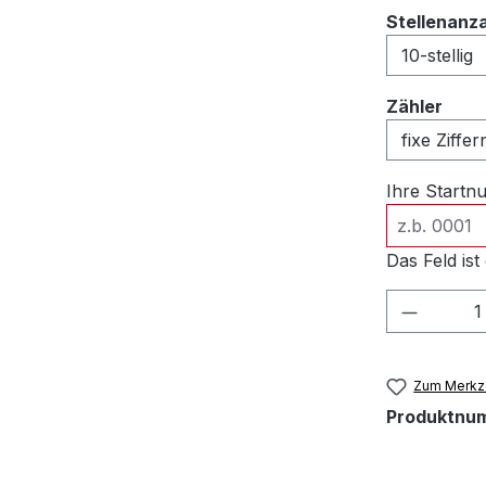
Stellenanz
ausw
Zähler
Ihre Start
Das Feld ist 
Produkt
Zum Merkze
Produktnu