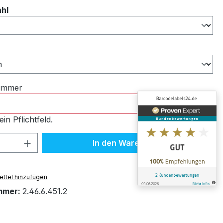
auswählen
ahl
ählen
nummer
ein Pflichtfeld.
 Anzahl: Gib den gewünschten Wert ein 
In den Warenkorb
ttel hinzufügen
mmer:
2.46.6.451.2