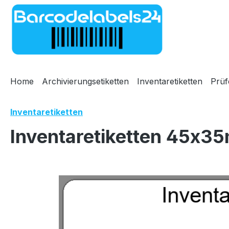
m Hauptinhalt springen
Zur Suche springen
Zur Hauptnavigation springen
Home
Archivierungsetiketten
Inventaretiketten
Prüf
Inventaretiketten
Inventaretiketten 45x35
Bildergalerie überspringen