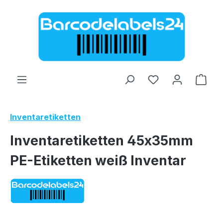
Zum Hauptinhalt springen
Ware
Inventaretiketten
Inventaretiketten 45x35mm
PE-Etiketten weiß Inventar