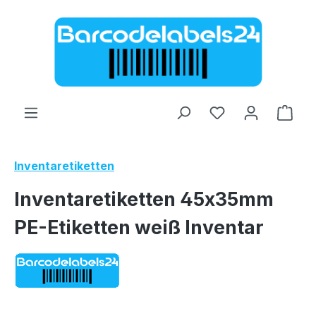
Zum Hauptinhalt springen
Ware
Inventaretiketten
Inventaretiketten 45x35mm
PE-Etiketten weiß Inventar