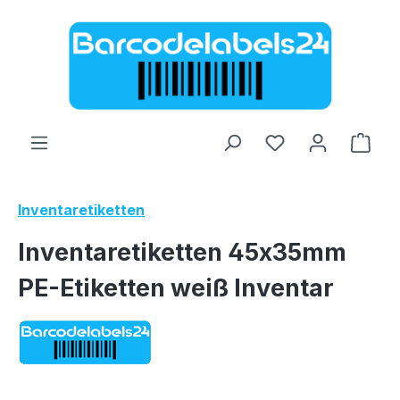
Zum Hauptinhalt springen
Ware
Inventaretiketten
Inventaretiketten 45x35mm
PE-Etiketten weiß Inventar