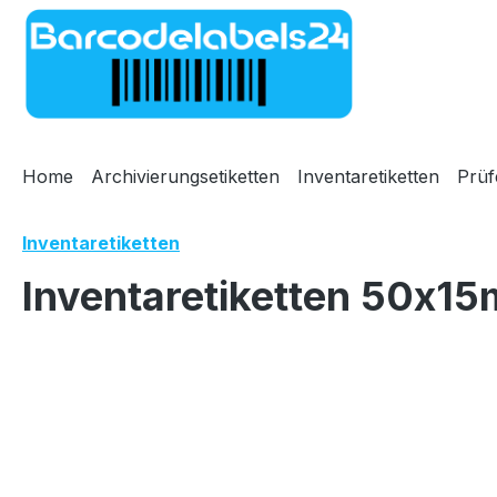
m Hauptinhalt springen
Zur Suche springen
Zur Hauptnavigation springen
Home
Archivierungsetiketten
Inventaretiketten
Prüf
Inventaretiketten
Inventaretiketten 50x15
Bildergalerie überspringen