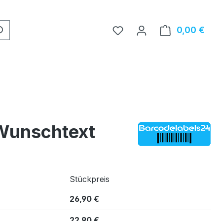
0,00 €
Ware
 Wunschtext
Stückpreis
26,90 €
22,90 €