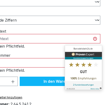
ählen
text
ein Pflichtfeld.
nummer
ein Pflichtfeld.
 Anzahl: Gib den gewünschten Wert ein 
In den Warenkorb
ttel hinzufügen
mmer:
2.64.5.241.2