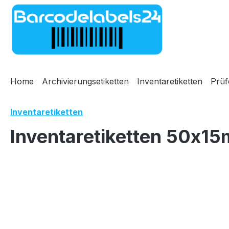
m Hauptinhalt springen
Zur Suche springen
Zur Hauptnavigation springen
Home
Archivierungsetiketten
Inventaretiketten
Prüf
Inventaretiketten
Inventaretiketten 50x15
Bildergalerie überspringen