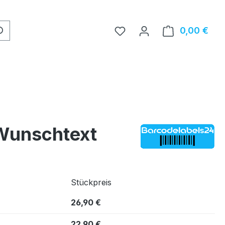
0,00 €
Ware
 Wunschtext
Stückpreis
26,90 €
22,90 €