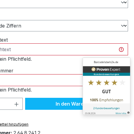
ählen
text
ein Pflichtfeld.
nummer
ein Pflichtfeld.
 Anzahl: Gib den gewünschten Wert ein 
In den Warenkorb
ttel hinzufügen
mmer:
2.64.8.241.2