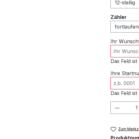
ausw
Zähler
Ihr Wunsch
Das Feld ist 
Ihre Start
Das Feld ist 
Produkt
Zum Merkze
Produktnu