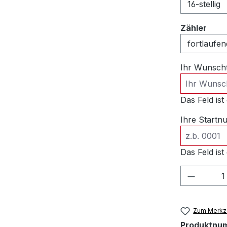
ausw
Zähler
Ihr Wunsch
Das Feld ist 
Ihre Start
Das Feld ist 
Produkt
Zum Merkze
Produktnu