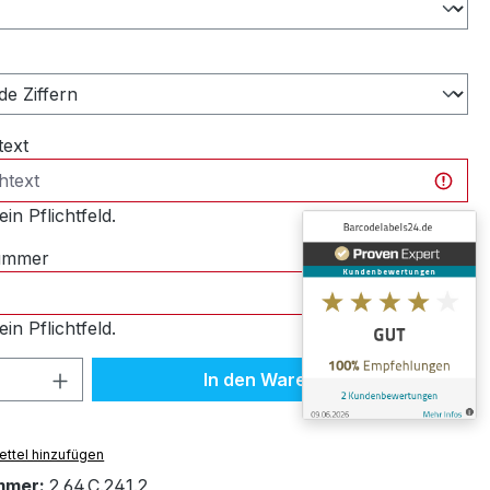
ählen
text
ein Pflichtfeld.
nummer
ein Pflichtfeld.
 Anzahl: Gib den gewünschten Wert ein 
In den Warenkorb
ttel hinzufügen
mmer:
2.64.C.241.2