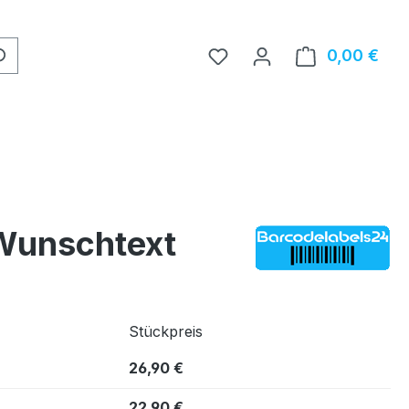
0,00 €
Ware
 Wunschtext
Stückpreis
26,90 €
22,90 €