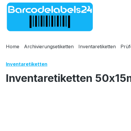
m Hauptinhalt springen
Zur Suche springen
Zur Hauptnavigation springen
Home
Archivierungsetiketten
Inventaretiketten
Prüf
Inventaretiketten
Inventaretiketten 50x15
Bildergalerie überspringen