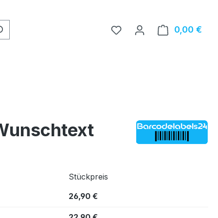
0,00 €
Ware
 Wunschtext
Stückpreis
26,90 €
22,90 €