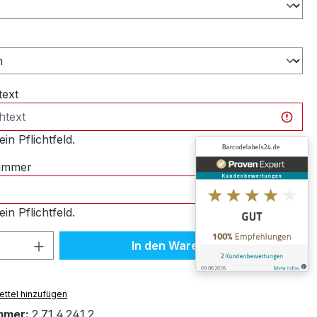
ählen
text
ein Pflichtfeld.
nummer
ein Pflichtfeld.
 Anzahl: Gib den gewünschten Wert ein 
In den Warenkorb
ttel hinzufügen
mmer:
2.71.4.241.2