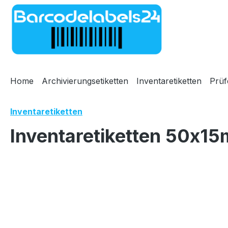
m Hauptinhalt springen
Zur Suche springen
Zur Hauptnavigation springen
Home
Archivierungsetiketten
Inventaretiketten
Prüf
Inventaretiketten
Inventaretiketten 50x15
Bildergalerie überspringen