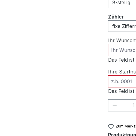
ausw
Zähler
Ihr Wunsch
Das Feld ist 
Ihre Start
Das Feld ist 
Produkt
Zum Merkze
Produktnu