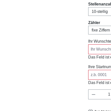
Stellenanza
ausw
Zähler
Ihr Wunschte
Das Feld ist e
Ihre Startnu
Das Feld ist e
Produkt 