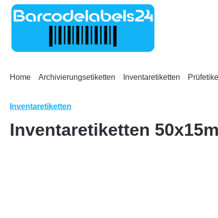
m Hauptinhalt springen
Zur Suche springen
Zur Hauptnavigation springen
Home
Archivierungsetiketten
Inventaretiketten
Prüfetike
Inventaretiketten
Inventaretiketten 50x15
Bildergalerie überspringen