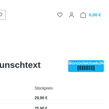
0,00 €
Ware
Wunschtext
Stückpreis
29,90 €
25,90 €