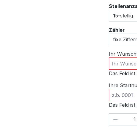
Stellenanz
ausw
Zähler
Ihr Wunsch
Das Feld ist 
Ihre Start
Das Feld ist 
Produkt