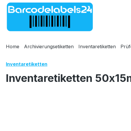
m Hauptinhalt springen
Zur Suche springen
Zur Hauptnavigation springen
Home
Archivierungsetiketten
Inventaretiketten
Prüf
Inventaretiketten
Inventaretiketten 50x15
Bildergalerie überspringen