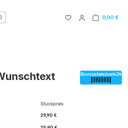
0,00 €
Ware
 Wunschtext
Stückpreis
29,90 €
25,90 €