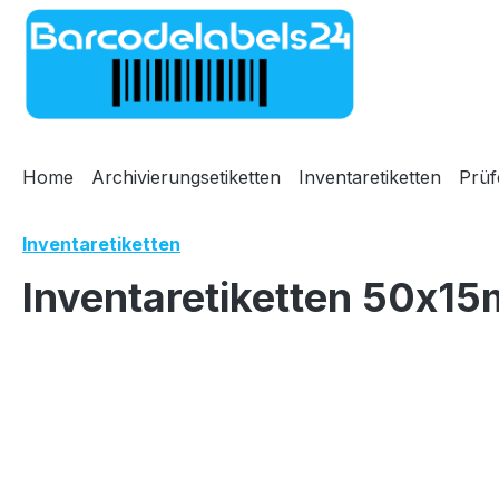
m Hauptinhalt springen
Zur Suche springen
Zur Hauptnavigation springen
Home
Archivierungsetiketten
Inventaretiketten
Prüf
Inventaretiketten
Inventaretiketten 50x15
Bildergalerie überspringen