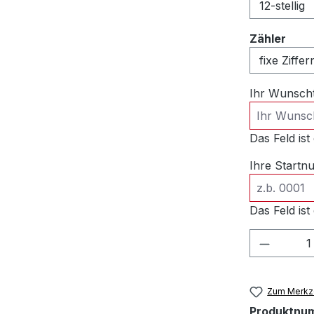
ausw
Zähler
Ihr Wunsch
Das Feld ist 
Ihre Start
Das Feld ist 
Produkt
Zum Merkze
Produktnu