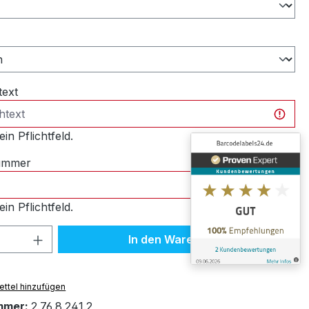
ählen
text
ein Pflichtfeld.
nummer
ein Pflichtfeld.
 Anzahl: Gib den gewünschten Wert ein 
In den Warenkorb
ttel hinzufügen
mmer:
2.76.8.241.2