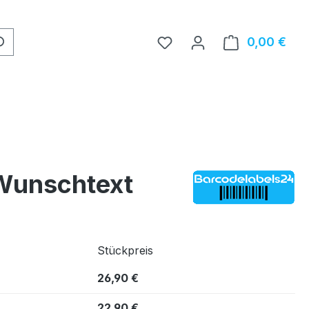
0,00 €
Ware
 Wunschtext
Stückpreis
26,90 €
22,90 €