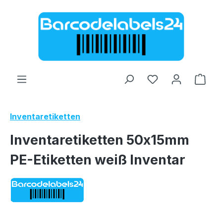
Zum Hauptinhalt springen
Ware
Inventaretiketten
Inventaretiketten 50x15mm
PE-Etiketten weiß Inventar