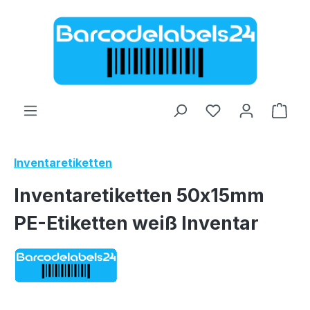
Zum Hauptinhalt springen
Ware
Inventaretiketten
Inventaretiketten 50x15mm
PE-Etiketten weiß Inventar