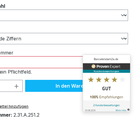
auswählen
ahl
ählen
nummer
ein Pflichtfeld.
 Anzahl: Gib den gewünschten Wert ein 
In den Warenkorb
ttel hinzufügen
mmer:
2.31.A.251.2