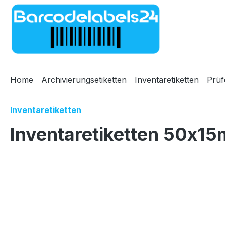
m Hauptinhalt springen
Zur Suche springen
Zur Hauptnavigation springen
Home
Archivierungsetiketten
Inventaretiketten
Prüf
Inventaretiketten
Inventaretiketten 50x15
Bildergalerie überspringen