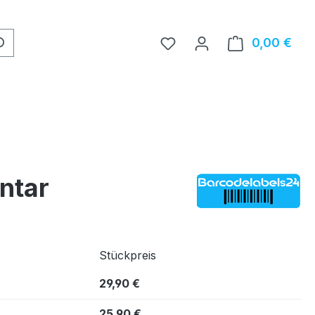
0,00 €
Ware
ntar
Stückpreis
29,90 €
25,90 €