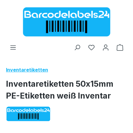
Zum Hauptinhalt springen
Ware
Inventaretiketten
Inventaretiketten 50x15mm
PE-Etiketten weiß Inventar