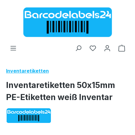
Zum Hauptinhalt springen
Ware
Inventaretiketten
Inventaretiketten 50x15mm
PE-Etiketten weiß Inventar