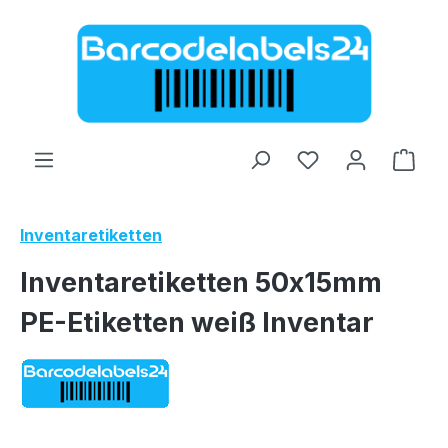
Zum Hauptinhalt springen
Ware
Inventaretiketten
Inventaretiketten 50x15mm
PE-Etiketten weiß Inventar