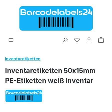
Zum Hauptinhalt springen
Ware
Inventaretiketten
Inventaretiketten 50x15mm
PE-Etiketten weiß Inventar