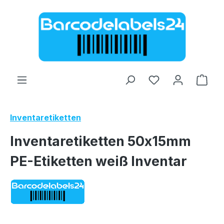
Zum Hauptinhalt springen
Ware
Inventaretiketten
Inventaretiketten 50x15mm
PE-Etiketten weiß Inventar