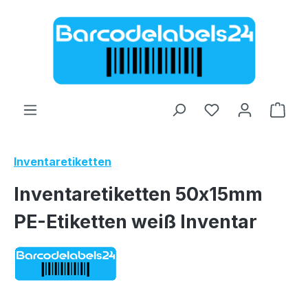
Zum Hauptinhalt springen
Ware
Inventaretiketten
Inventaretiketten 50x15mm
PE-Etiketten weiß Inventar