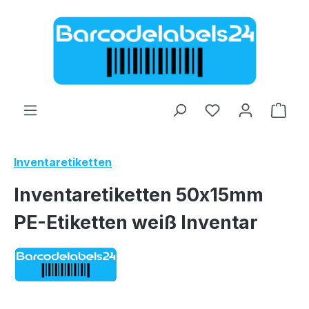
Zum Hauptinhalt springen
Ware
Inventaretiketten
Inventaretiketten 50x15mm
PE-Etiketten weiß Inventar