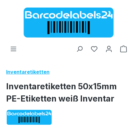
Zum Hauptinhalt springen
Ware
Inventaretiketten
Inventaretiketten 50x15mm
PE-Etiketten weiß Inventar