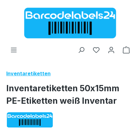
Zum Hauptinhalt springen
Ware
Inventaretiketten
Inventaretiketten 50x15mm
PE-Etiketten weiß Inventar