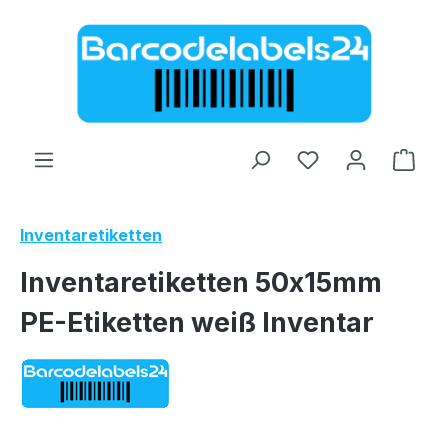
Zum Hauptinhalt springen
Ware
Inventaretiketten
Inventaretiketten 50x15mm
PE-Etiketten weiß Inventar