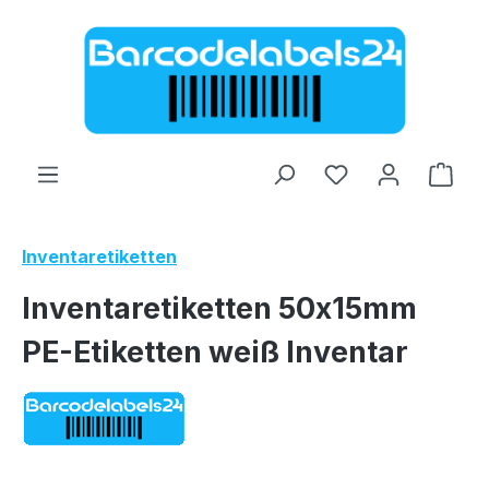
Zum Hauptinhalt springen
Ware
Inventaretiketten
Inventaretiketten 50x15mm
PE-Etiketten weiß Inventar