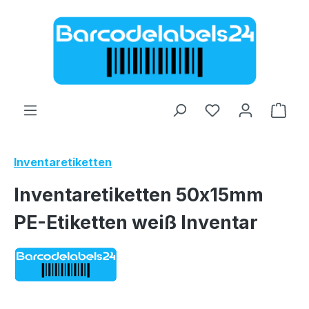
Zum Hauptinhalt springen
Ware
Inventaretiketten
Inventaretiketten 50x15mm
PE-Etiketten weiß Inventar