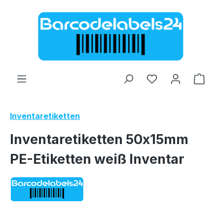
Zum Hauptinhalt springen
Ware
Inventaretiketten
Inventaretiketten 50x15mm
PE-Etiketten weiß Inventar