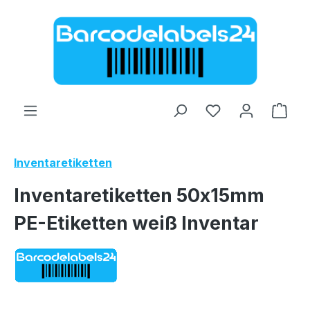
Zum Hauptinhalt springen
Ware
Inventaretiketten
Inventaretiketten 50x15mm
PE-Etiketten weiß Inventar