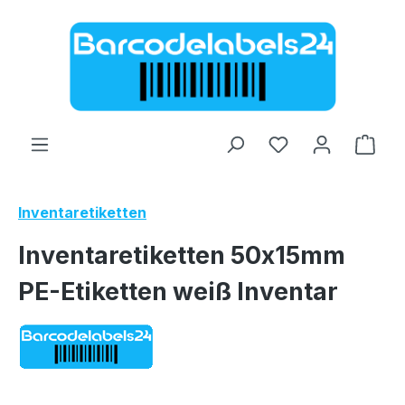
Zum Hauptinhalt springen
Ware
Inventaretiketten
Inventaretiketten 50x15mm
PE-Etiketten weiß Inventar