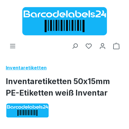
Zum Hauptinhalt springen
Ware
Inventaretiketten
Inventaretiketten 50x15mm
PE-Etiketten weiß Inventar