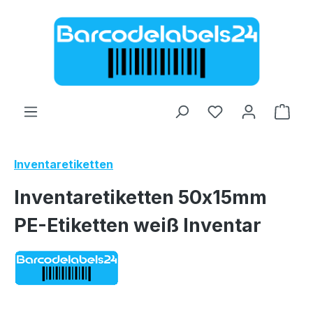
Zum Hauptinhalt springen
Ware
Inventaretiketten
Inventaretiketten 50x15mm
PE-Etiketten weiß Inventar