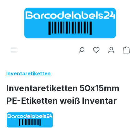
Zum Hauptinhalt springen
Ware
Inventaretiketten
Inventaretiketten 50x15mm
PE-Etiketten weiß Inventar