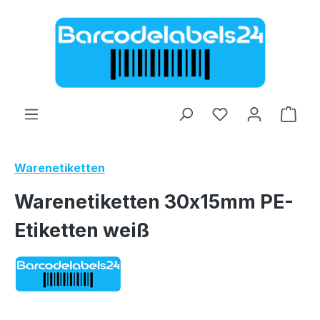
Zum Hauptinhalt springen
Ware
Warenetiketten
Warenetiketten 30x15mm PE-
Etiketten weiß