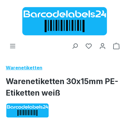
Zum Hauptinhalt springen
Ware
Warenetiketten
Warenetiketten 30x15mm PE-
Etiketten weiß