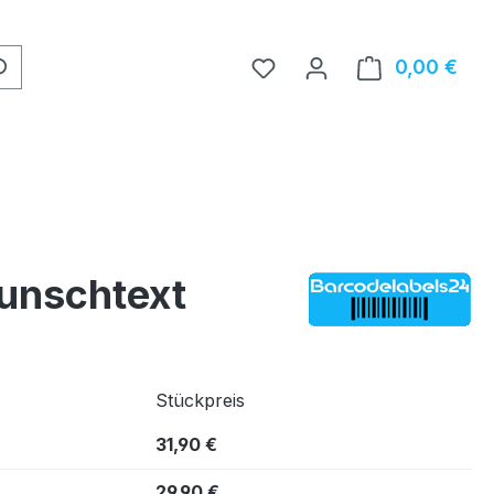
0,00 €
Ware
unschtext
Stückpreis
31,90 €
29,90 €