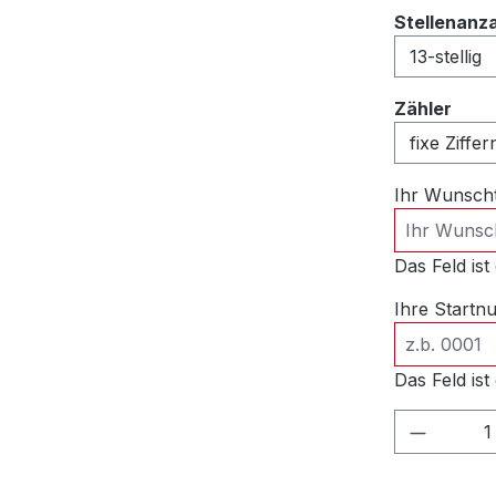
Stellenanz
ausw
Zähler
Ihr Wunsch
Das Feld ist 
Ihre Start
Das Feld ist 
Produkt