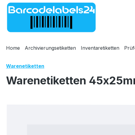
m Hauptinhalt springen
Zur Suche springen
Zur Hauptnavigation springen
Home
Archivierungsetiketten
Inventaretiketten
Prüf
Warenetiketten
Warenetiketten 45x25mm
Bildergalerie überspringen